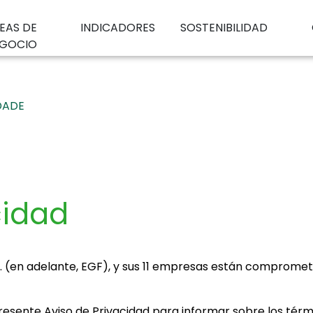
EAS DE
INDICADORES
SOSTENIBILIDAD
GOCIO
DADE
cidad
 (en adelante, EGF), y sus 11 empresas están comprometid
resente Aviso de Privacidad para informar sobre los térmi