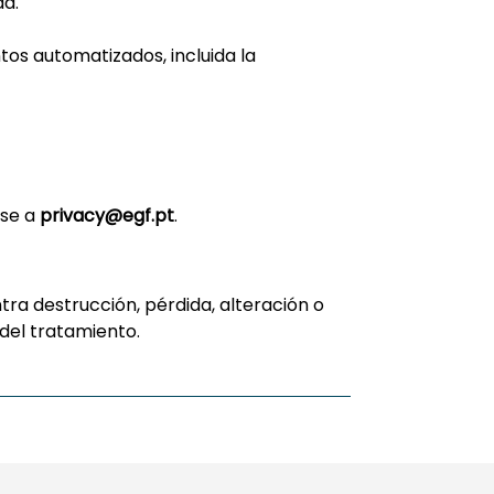
ad.
os automatizados, incluida la
rse a
privacy@egf.pt
.
ra destrucción, pérdida, alteración o
del tratamiento.